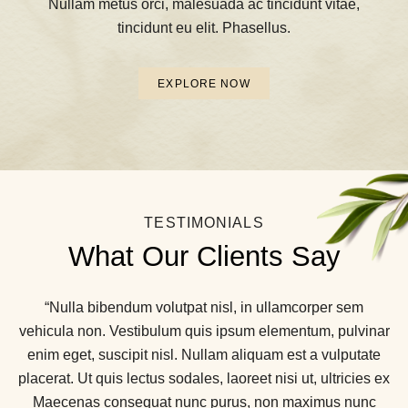
Nullam metus orci, malesuada ac tincidunt vitae,
tincidunt eu elit. Phasellus.
EXPLORE NOW
TESTIMONIALS
What Our Clients Say
“Maecenas consequat nunc purus, non maximus nunc
“Maecenas consequat nunc purus, non maximus nunc
“Nulla bibendum volutpat nisl, in ullamcorper sem
vehicula non. Vestibulum quis ipsum elementum, pulvinar
gravida nec. Vestibulum quis ipsum elementum, pulvinar
gravida nec. Vestibulum quis ipsum elementum, pulvinar
enim eget, suscipit nisl. Nulla bibendum volutpat nisl, in
enim eget, suscipit nisl. Nulla bibendum volutpat nisl, in
enim eget, suscipit nisl. Nullam aliquam est a vulputate
placerat. Ut quis lectus sodales, laoreet nisi ut, ultricies ex
ullamcorper sem vehicula non. Ut quis lectus sodales,
ullamcorper sem vehicula non. Ut quis lectus sodales,
laoreet nisi ut, ultricies in ullamcorper sem vehicula non.
laoreet nisi ut, ultricies in ullamcorper sem vehicula non.
Maecenas consequat nunc purus, non maximus nunc