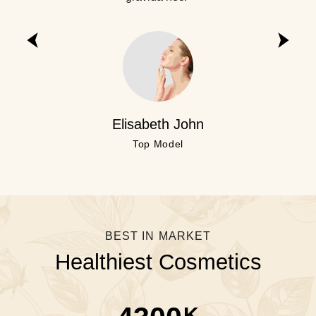
Barbara Palvin
Abigale
Elisabeth John
Katy Pery
Best Model
Best Model
Fashion Model
Top Model
BEST IN MARKET
Healthiest Cosmetics
K