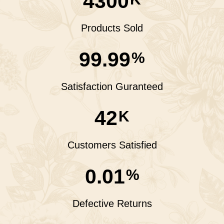
4300
Products Sold
99.99
%
Satisfaction Guranteed
42
K
Customers Satisfied
0.01
%
Defective Returns